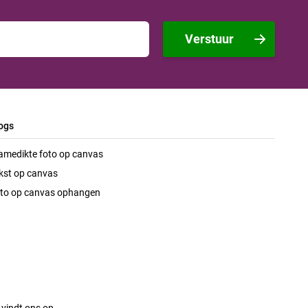
Verstuur
ogs
amedikte foto op canvas
kst op canvas
to op canvas ophangen
 vindt ons op