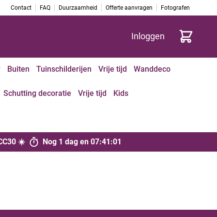
Contact
FAQ
Duurzaamheid
Offerte aanvragen
Fotografen
Cart
Inloggen
r
Buiten
Tuinschilderijen
Vrije tijd
Wanddeco
Schutting decoratie
Vrije tijd
Kids
CC30 ☀️
Nog
1 dag
en
07
:
41
:
01