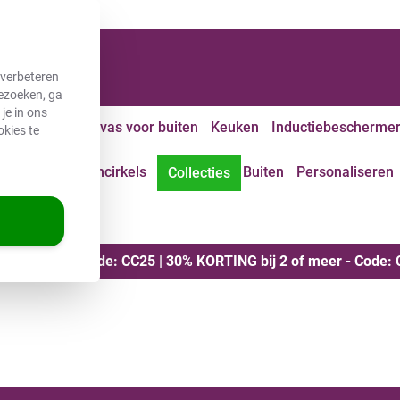
nnen 2 werkdagen!
 verbeteren
bezoeken, ga
je in ons
Wanddeco
Canvas voor buiten
Keuken
Inductiebescherme
okies te
Tuincirkels
Buiten
Personaliseren
Eigen foto
Collecties
seren
product - Code: CC25 | 30% KORTING bij 2 of meer - Code: 