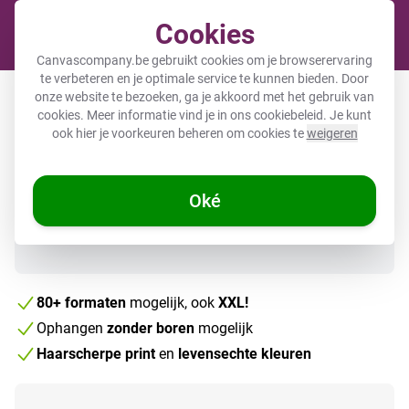
Cookies
Cart
Canvascompany.be gebruikt cookies om je browserervaring
te verbeteren en je optimale service te kunnen bieden. Door
Foto op canvas
onze website te bezoeken, ga je akkoord met het gebruik van
cookies. Meer informatie vind je in ons
cookiebeleid
. Je kunt
ook hier je voorkeuren beheren om cookies te
weigeren
Direct uit voorraad leverbaar
Oké
80+ formaten
mogelijk, ook
XXL!
Ophangen
zonder boren
mogelijk
Haarscherpe print
en
levensechte kleuren