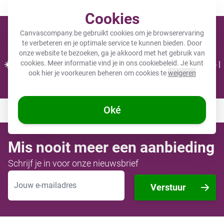
Meer dan 200.000 tevreden klanten gingen je voor
Cookies
Cart
Canvascompany.be gebruikt cookies om je browserervaring
te verbeteren en je optimale service te kunnen bieden. Door
onze website te bezoeken, ga je akkoord met het gebruik van
cookies. Meer informatie vind je in ons
cookiebeleid
. Je kunt
☀️ ZOMERDEALS: 25% KORTING op 1 product - Code: CC25 |
ook hier je voorkeuren beheren om cookies te
weigeren
30% KORTING bij 2 of meer - Code: CC30 ☀️
Nog
2 dagen
en
10
:
13
:
41
Oké
Mis nooit meer een aanbieding
Schrijf je in voor onze nieuwsbrief
E-mailadres
Verstuur