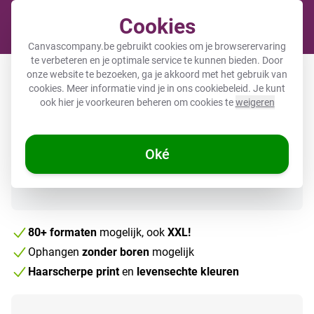
Cookies
Cart
Canvascompany.be gebruikt cookies om je browserervaring
te verbeteren en je optimale service te kunnen bieden. Door
Foto op canvas
onze website te bezoeken, ga je akkoord met het gebruik van
cookies. Meer informatie vind je in ons
cookiebeleid
. Je kunt
ook hier je voorkeuren beheren om cookies te
weigeren
Direct uit voorraad leverbaar
Oké
80+ formaten
mogelijk, ook
XXL!
Ophangen
zonder boren
mogelijk
Haarscherpe print
en
levensechte kleuren