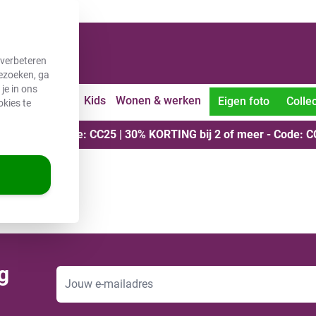
nnen 2 werkdagen!
 verbeteren
bezoeken, ga
je in ons
uiten
Vrije tijd
Kids
Wonen & werken
Eigen foto
Collec
okies te
roduct - Code: CC25 | 30% KORTING bij 2 of meer - Code: C
g
E-mailadres