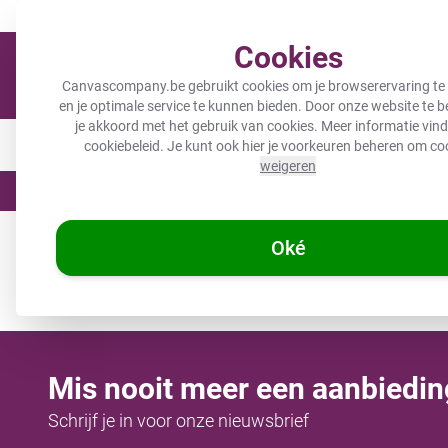
Meer dan 200.000 tevreden klanten gingen je voor
Verzending bi
Cookies
Canvascompany.be gebruikt cookies om je browserervaring te
en je optimale service te kunnen bieden. Door onze website te 
je akkoord met het gebruik van cookies. Meer informatie vind 
Canvas
Inductiebeschermer
Wanddeco
Keuken
B
cookiebeleid
. Je kunt ook hier je voorkeuren beheren om co
weigeren
☀️ ZOMERDEALS: 25% KORTING op 1 p
Oké
/
Canvascompany.be
Aluminium schilderij
Mis nooit meer een aanbiedin
Schrijf je in voor onze nieuwsbrief