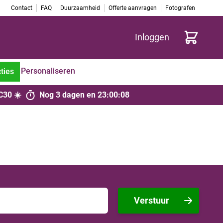
Contact
FAQ
Duurzaamheid
Offerte aanvragen
Fotografen
Cart
Inloggen
Personaliseren
ties
C30 ☀️
Nog
3 dagen
en
23
:
00
:
08
Verstuur