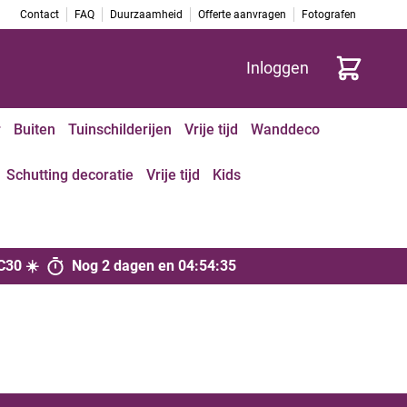
Contact
FAQ
Duurzaamheid
Offerte aanvragen
Fotografen
Cart
Inloggen
r
Buiten
Tuinschilderijen
Vrije tijd
Wanddeco
Schutting decoratie
Vrije tijd
Kids
C30 ☀️
Nog
2 dagen
en
04
:
54
:
35