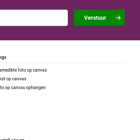
Verstuur
ogs
amedikte foto op canvas
kst op canvas
to op canvas ophangen
 vindt ons op