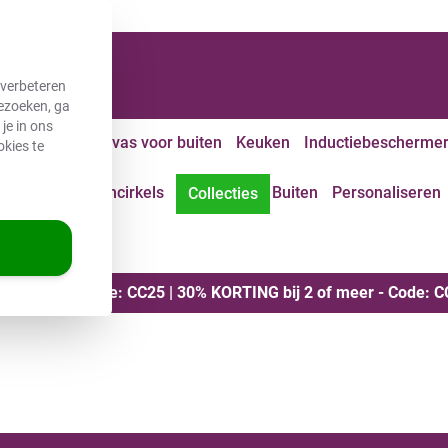
nnen 2 werkdagen!
 verbeteren
bezoeken, ga
je in ons
Wanddeco
Canvas voor buiten
Keuken
Inductiebescherme
okies te
Tuincirkels
Buiten
Personaliseren
Eigen foto
Collecties
seren
roduct - Code: CC25 | 30% KORTING bij 2 of meer - Code: C