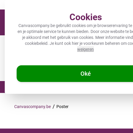
Meer dan 200.000 tevreden klanten gingen je voor
Verzending bi
Cookies
Canvascompany.be gebruikt cookies om je browserervaring te
en je optimale service te kunnen bieden. Door onze website te 
je akkoord met het gebruik van cookies. Meer informatie vind 
Canvas
Tuinposters
Inductiebeschermer
Canvas
cookiebeleid
. Je kunt ook hier je voorkeuren beheren om co
weigeren
Kids
Balkon schermen
Wonen & werken
Keuken
Wonen & werken
Personali
Eigen foto
Collecties
Oké
☀️ ZOMERDEALS: 25% KORTING op 1 p
/
Canvascompany.be
Poster