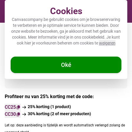
Cookies
Cart
Canvascompany.be gebruikt cookies om je browserervaring
te verbeteren en je optimale service te kunnen bieden. Door
Plexiglas voor buiten
onze website te bezoeken, ga je akkoord met het gebruik van
cookies. Meer informatie vind je in ons
cookiebeleid
. Je kunt
ook hier je voorkeuren beheren om cookies te
weigeren
Direct uit voorraad leverbaar
Oké
Profiteer nu van 25% korting met de code:
CC25
25% korting (1 product)
CC30
30% korting (2 of meer producten)
Let op: deze aanbieding is tijdelijk en wordt automatisch verlengd zolang de