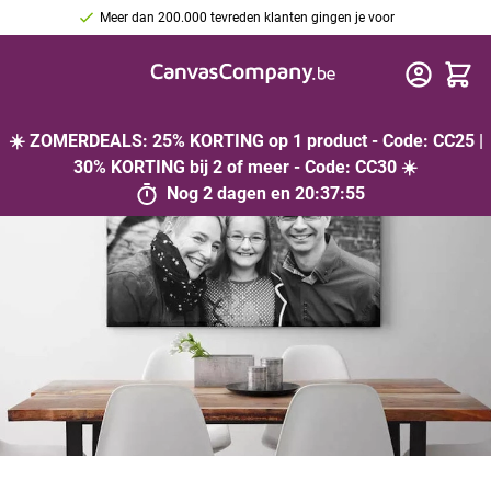
Meer dan 200.000 tevreden klanten gingen je voor
Cart
☀️ ZOMERDEALS: 25% KORTING op 1 product - Code: CC25 |
30% KORTING bij 2 of meer - Code: CC30 ☀️
Nog
2 dagen
en
20
:
37
:
55